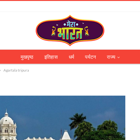
मुखपृष्ठ
इतिहास
धर्म
पर्यटन
राज्य
Agartala tripura