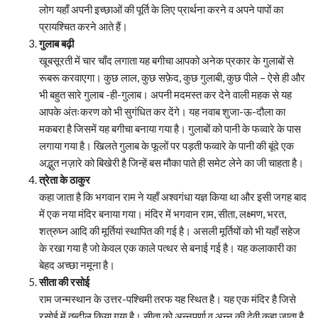
लोग यहाँ अपनी इच्छाओं की पूर्ति के लिए प्रार्थना करने व अपने पापों का
प्रायश्चित करने आते हैं।
गुलाब बढ़ी
खूबसूरती में चार चाँद लगाता यह बगीचा आपको अनेक प्रकार के गुलाबों से
रूबरू करवाएगा। कुछ लाल, कुछ सफ़ेद, कुछ गुलाबी, कुछ पीले – ऐसे ही और
भी बहुत सारे गुलाब -ही-गुलाब। अपनी मदमस्त कर देने वाली महक से यह
आपके अंतःकरण को भी सुगंधित कर देंगे। यह नवाब शुजा-ऊ-दौला का
मकबरा है जिसमें यह बगीचा बनाया गया है। गुलाबों को पानी के फव्वारे के पास
लगाया गया है। खिलते गुलाब के फूलों पर पड़ती फव्वारे के पानी की बूंदे एक
अद्भुत नज़ारे को बिखेरी है जिन्हें बस मौका पाते ही समेट लेने का जी चाहता है।
त्रेता के ठाकुर
कहा जाता है कि भगवान राम ने यहाँ अश्वगंधा यज्ञ किया था और इसी जगह बाद
में एक नया मंदिर बनाया गया। मंदिर में भगवान राम, सीता, लक्ष्मण, भरत,
शत्रुघ्न आदि की मूर्तियां स्थापित की गई है। असली मूर्तियों को भी यहाँ सहेज
के रखा गया है जो केवल एक काले पत्थर से बनाई गई है। यह कलाकारी का
बेहद अच्छा नमूना है।
सीता की रसोई
राम जन्मस्थान के उत्तर-पश्चिमी तरफ यह स्थित है। यह एक मंदिर है जिसे
रसोई में तब्दील किया गया है। सीता को अन्नपूर्णा व अन्न की देवी कहा जाता है