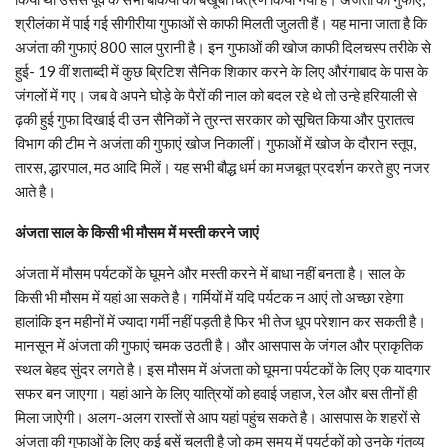
श्रीलंका में पाई गई सीगीरीया गुफाओं से काफी मिलती जुलती हैं। यह माना जाता है कि
अजंता की गुफाएं 800 साल पुरानी है। इन गुफाओं की खोज काफी दिलचस्‍प तरीके से
हुई- 19 वीं शताब्‍दी में कुछ ब्रिटिश सैनिक शिकार करने के लिए औरंगाबाद के पास के
जंगलों में गए। जब वे अपने घोड़े के पैरों की नाल को बदल रहे थे तो उन्‍हे हरियाली से
ढ़की हुई गुफा दिखाई दी उन सैनिकों ने तुरन्‍त सरकार को सूचित किया और पुरातत्‍व
विभाग की टीम ने अजंता की गुफाएं खोज निकालीं। गुफाओं में खोज के दौरान स्‍तूप,
तारस, द्धारपाल, मठ आदि मिलें। यह सभी बौद्ध धर्म का मजबूत प्रदर्शन करते हुए नजर
आते है।
अंजता साल के किसी भी मौसम में मस्‍ती करने जाएं
अंजता में मौसम पर्यटकों के घूमने और मस्‍ती करने में बाधा नहीं बनता है। साल के
किसी भी मौसम में यहां आ सकते है। गर्मियों में यदि पर्यटक न आएं तो अच्‍छा रहेगा
हालांकि इन महीनों में ज्‍यादा गर्मी नहीं पड़ती है फिर भी तेज धूप परेशान कर सकती है।
मानसून में अंजता की गुफाएं चमक उठती है। और आसपास के जंगल और प्राकृतिक
स्‍थल बेहद सुंदर लगते है। इस मौसम में अंजता को घूमना पर्यटकों के लिए एक यादगार
सफर बन जाएगा। यहां आने के लिए यात्रियों को हवाई जहाज, रेल और बस तीनों ही
मिला जाऐगी। अलग-अलग रास्‍तों से आप यहां पहुंच सकते है। आसपास के शहरों से
अंजता की गुफाओं के लिए कई बसें चलती है जो कम समय में पयर्टकों को उनके गंतव्‍य