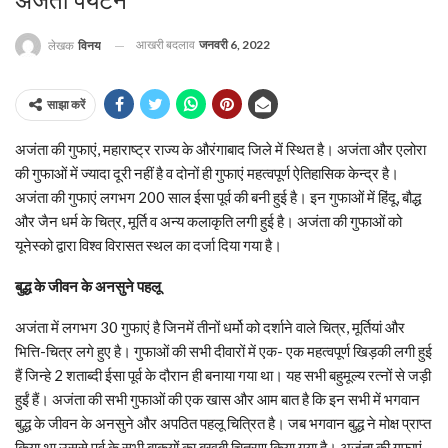
अजंता पर्यटन
आखरी बदलाव
जनवरी 6, 2022
लेखक
विनय
साझा करें
अजंता की गुफाएं, महाराष्‍ट्र राज्‍य के औरंगाबाद जिले में स्थित है। अजंता और एलोरा
की गुफाओं में ज्‍यादा दूरी नहीं है व दोनों ही गुफाएं महत्‍वपूर्ण ऐतिहासिक केन्‍द्र है।
अजंता की गुफाएं लगभग 200 साल ईसा पूर्व की बनी हुई है। इन गुफाओं में हिंदू, बौद्ध
और जैन धर्म के चित्र, मूर्ति व अन्‍य कलाकृति लगी हुई है। अजंता की गुफाओं को
यूनेस्‍को द्वारा विश्‍व विरासत स्‍थल का दर्जा दिया गया है।
बुद्ध के जीवन के अनसुने पहलू
अजंता में लगभग 30 गुफाएं है जिनमें तीनों धर्मो को दर्शाने वाले चित्र, मूर्तियां और
भित्ति-चित्र लगे हुए है। गुफाओं की सभी दीवारों में एक- एक महत्‍वपूर्ण खिड़की लगी हुई
हैं जिन्‍हे 2 शताब्‍दी ईसा पूर्व के दौरान ही बनाया गया था। यह सभी बहुमूल्‍य रत्‍नों से जड़ी
हुईं हैं। अजंता की सभी गुफाओं की एक खास और आम बात है कि इन सभी में भगवान
बुद्ध के जीवन के अनसुने और अपठित पहलू चित्रित है। जब भगवान बुद्ध ने मोक्ष प्राप्‍त
किया था उससे पूर्व के सभी बाकयों का बखूबी चित्रण किया गया है। अजंता की गुफाएं,