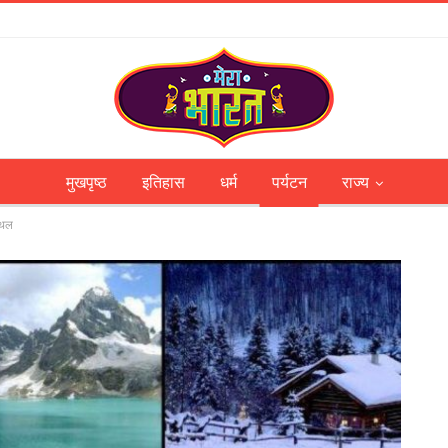
मुखपृष्ठ
इतिहास
धर्म
पर्यटन
राज्य
्‍थल