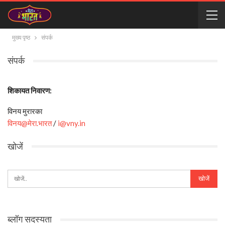
मुख्य पृष्ठ
संपर्क
संपर्क
शिकायत निवारण:
विनय मुरारका
विनय@मेरा.भारत
/
i@vny.in
खोजें
ब्लॉग सदस्यता